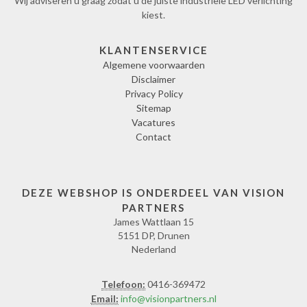
Wij adviseren u graag zodat u de juiste industriële LED verlichting
kiest.
KLANTENSERVICE
Algemene voorwaarden
Disclaimer
Privacy Policy
Sitemap
Vacatures
Contact
DEZE WEBSHOP IS ONDERDEEL VAN VISION
PARTNERS
James Wattlaan 15
5151 DP, Drunen
Nederland
Telefoon:
0416-369472
Email:
info@visionpartners.nl