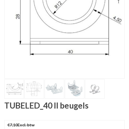
TUBELED_40 II beugels
€7,10
Excl. btw