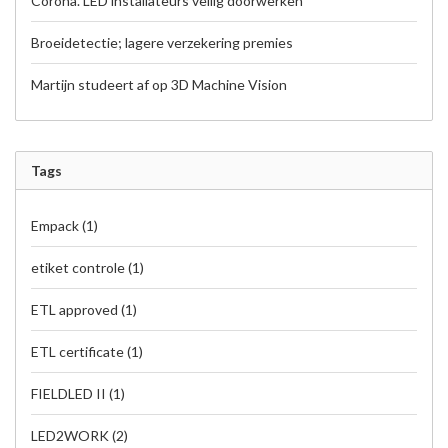
Corona. LED installateurs veilig doorwerken
Broeidetectie; lagere verzekering premies
Martijn studeert af op 3D Machine Vision
Tags
Empack
(1)
etiket controle
(1)
ETL approved
(1)
ETL certificate
(1)
FIELDLED II
(1)
LED2WORK
(2)