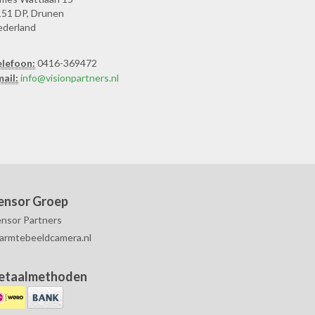
51 DP, Drunen
ederland
elefoon:
0416-369472
ail:
info@visionpartners.nl
ensor Groep
nsor Partners
armtebeeldcamera.nl
etaalmethoden