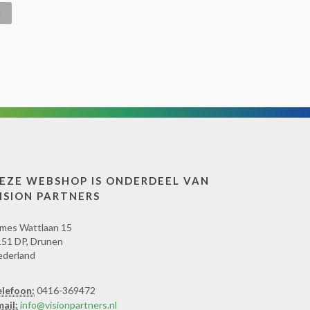
EZE WEBSHOP IS ONDERDEEL VAN
ISION PARTNERS
mes Wattlaan 15
51 DP, Drunen
ederland
elefoon:
0416-369472
ail:
info@visionpartners.nl