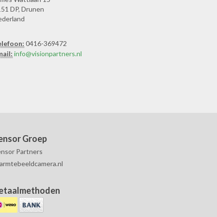
51 DP, Drunen
ederland
elefoon:
0416-369472
ail:
info@visionpartners.nl
ensor Groep
nsor Partners
armtebeeldcamera.nl
etaalmethoden