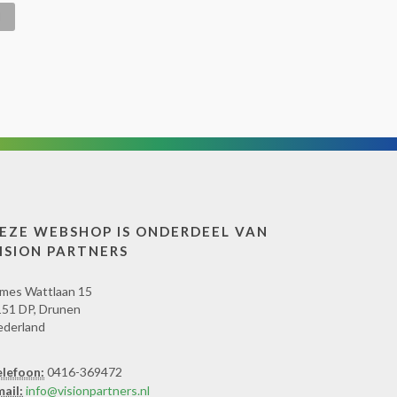
EZE WEBSHOP IS ONDERDEEL VAN
ISION PARTNERS
mes Wattlaan 15
51 DP, Drunen
ederland
elefoon:
0416-369472
ail:
info@visionpartners.nl