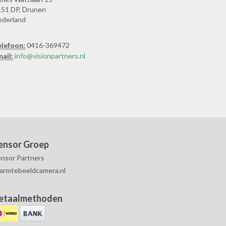
51 DP, Drunen
ederland
elefoon:
0416-369472
ail:
info@visionpartners.nl
ensor Groep
nsor Partners
armtebeeldcamera.nl
etaalmethoden