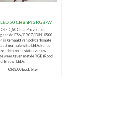
LED 50 CleanPro RGB-W
ROLED_50 CleanPro voldoet
ig aan de IFS6 / BRC7 / DIN10500
en is gemaakt van polycarbonate
Naast normale witte LEDs kunt u
ze lichtbron de status van uw
ne weergeven met de RGB (Rood,
of Blauw) LEDs.
€363,00 Excl. btw