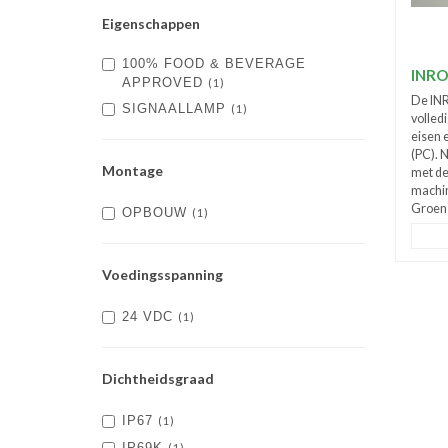
Eigenschappen
100% FOOD & BEVERAGE
INRO
APPROVED
(1)
De IN
SIGNAALLAMP
(1)
volled
eisen 
(PC). 
Montage
met de
machi
Groen 
OPBOUW
(1)
Voedingsspanning
24 VDC
(1)
Dichtheidsgraad
IP67
(1)
IP69K
(1)