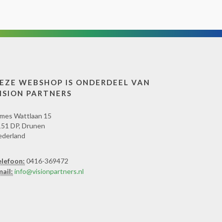
EZE WEBSHOP IS ONDERDEEL VAN
ISION PARTNERS
mes Wattlaan 15
51 DP, Drunen
ederland
elefoon:
0416-369472
ail:
info@visionpartners.nl