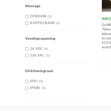
Montage
OPBOUW
(1)
INRO
KOPPELBAAR
(1)
De INR
70mm e
polyca
Voedingsspanning
en voc
ECO li
en tech
24 VDC
(1)
230 VAC
(1)
Dichtheidsgraad
IP67
(1)
IP69K
(1)