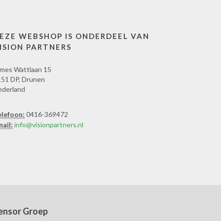
EZE WEBSHOP IS ONDERDEEL VAN
ISION PARTNERS
mes Wattlaan 15
51 DP, Drunen
ederland
elefoon:
0416-369472
ail:
info@visionpartners.nl
ensor Groep