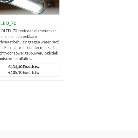
LED_70
OLED_70 heeft een diameter van
n een niet breekbare
rbonaat behuizing tegen water, stof,
ht. Een echte allrounder met zacht
cht voor zowel gebouwen, logistiek
nische installaties.
€131,10 Excl. btw
€105,10 Excl. btw