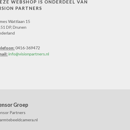
EZE WEBSHOP IS ONDERDEEL VAN
ISION PARTNERS
mes Wattlaan 15
51 DP, Drunen
ederland
elefoon:
0416-369472
ail:
info@visionpartners.nl
ensor Groep
nsor Partners
armtebeeldcamera.nl