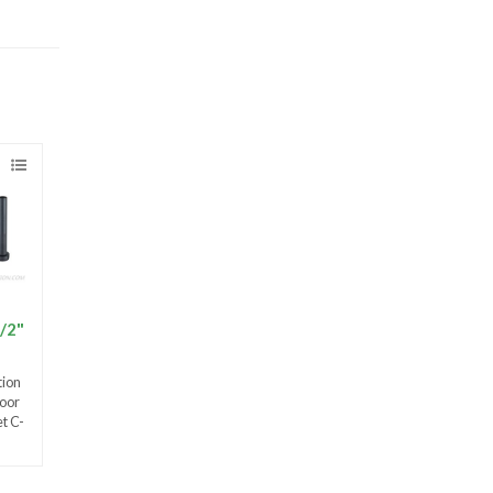
1/2"
tion
voor
t C-