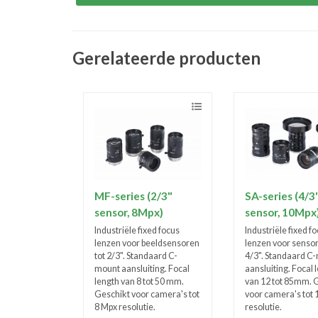
Gerelateerde producten
MF-series (2/3"
SA-series (4/3
sensor, 8Mpx)
sensor, 10Mpx
Industriële fixed focus
Industriële fixed f
lenzen voor beeldsensoren
lenzen voor sensor
tot 2/3". Standaard C-
4/3". Standaard C
mount aansluiting. Focal
aansluiting. Focal 
length van 8 tot 50 mm.
van 12 tot 85mm. 
Geschikt voor camera's tot
voor camera's tot 
8 Mpx resolutie.
resolutie.