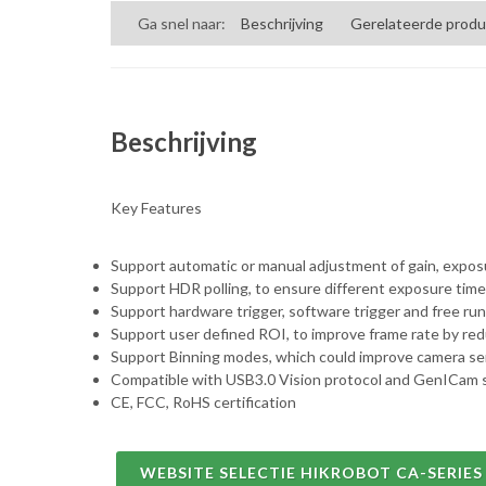
Ga snel naar:
Beschrijving
Gerelateerde prod
Beschrijving
Key Features
Support automatic or manual adjustment of gain, exposu
Support HDR polling, to ensure different exposure time 
Support hardware trigger, software trigger and free ru
Support user defined ROI, to improve frame rate by red
Support Binning modes, which could improve camera sen
Compatible with USB3.0 Vision protocol and GenICam s
CE, FCC, RoHS certification
WEBSITE SELECTIE HIKROBOT CA-SERIES