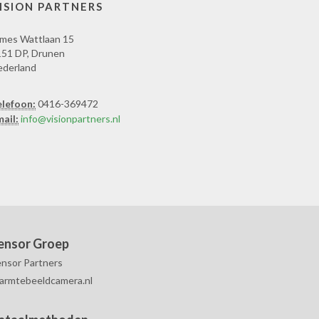
ISION PARTNERS
mes Wattlaan 15
51 DP, Drunen
ederland
elefoon:
0416-369472
ail:
info@visionpartners.nl
ensor Groep
nsor Partners
armtebeeldcamera.nl