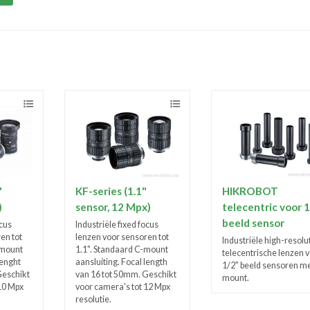
"
KF-series (1.1"
HIKROBOT
)
sensor, 12 Mpx)
telecentric voor 
beeld sensor
ocus
Industriële fixed focus
en tot
lenzen voor sensoren tot
Industriële high-resolu
-mount
1.1". Standaard C-mount
telecentrische lenzen 
lenght
aansluiting. Focal length
1/2" beeld sensoren me
Geschikt
van 16 tot 50mm. Geschikt
mount.
10 Mpx
voor camera's tot 12 Mpx
resolutie.