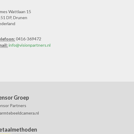
mes Wattlaan 15
51 DP, Drunen
ederland
elefoon:
0416-369472
ail:
info@visionpartners.nl
ensor Groep
nsor Partners
armtebeeldcamera.nl
etaalmethoden